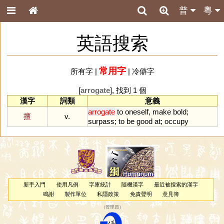
普
粵
英語搜索
常用字
所有字
|
|
冷僻字
[
arrogate
], 找到 1 個
漢字
詞類
意義
arrogate
to
oneself
,
make
bold
;
擅
v.
surpass
;
to
be
good
at
;
occupy
新手入門
使用凡例
字庫統計
隨機漢字
最近被搜索的漢字
鳴謝
製作單位
私隱政策
免責聲明
意見簿
（
管理員
）