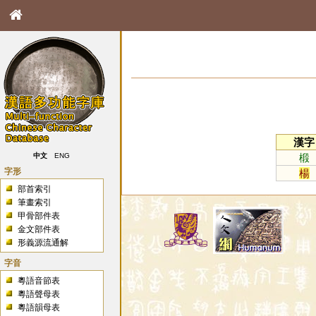
漢字
椴
中文
ENG
字形
楊
部首索引
筆畫索引
甲骨部件表
金文部件表
形義源流通解
字音
粵語音節表
粵語聲母表
粵語韻母表