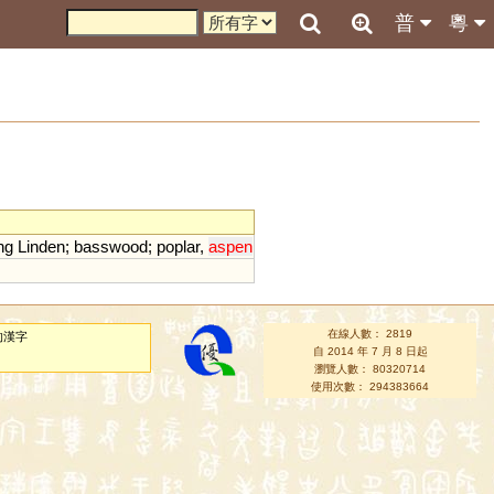
普
粵
ng
Linden
;
basswood
;
poplar
,
aspen
在線人數： 2819
的漢字
自 2014 年 7 月 8 日起
瀏覽人數： 80320714
使用次數： 294383664