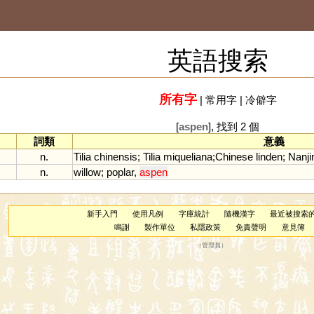
英語搜索
所有字
|
常用字
|
冷僻字
[
aspen
], 找到 2 個
詞類
意義
n.
Tilia
chinensis
;
Tilia
miqueliana
;
Chinese
linden
;
Nanji
n.
willow
;
poplar
,
aspen
新手入門
使用凡例
字庫統計
隨機漢字
最近被搜索
鳴謝
製作單位
私隱政策
免責聲明
意見簿
（
管理員
）