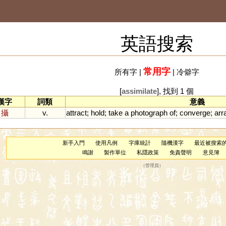
英語搜索
常用字
所有字
|
|
冷僻字
[
assimilate
], 找到 1 個
漢字
詞類
意義
攝
v.
attract
;
hold
;
take
a
photograph
of
;
converge
;
arr
新手入門
使用凡例
字庫統計
隨機漢字
最近被搜索
鳴謝
製作單位
私隱政策
免責聲明
意見簿
（
管理員
）