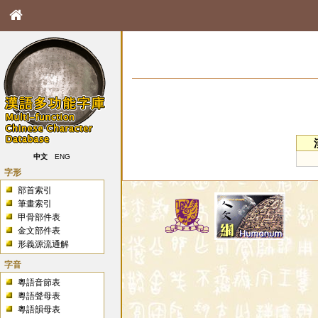
中文
ENG
字形
部首索引
筆畫索引
甲骨部件表
金文部件表
形義源流通解
字音
粵語音節表
粵語聲母表
粵語韻母表