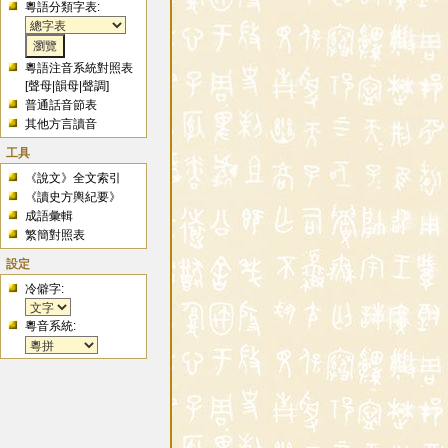
粵語分類字表:
粵語注音系統對照表
[
聲母
|
韻母
|
聲調
]
普通話音節表
其他方言讀音
工具
《說文》全文索引
《讀史方輿紀要》
成語彙輯
繁簡對照表
設定
冷僻字:
粵音系統: