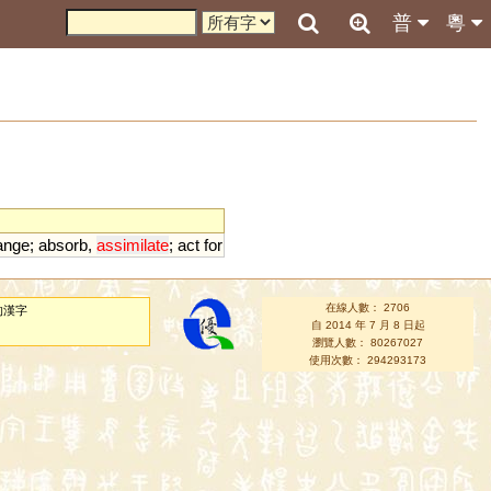
普
粵
ange
;
absorb
,
assimilate
;
act
for
在線人數： 2706
的漢字
自 2014 年 7 月 8 日起
瀏覽人數： 80267027
使用次數： 294293173