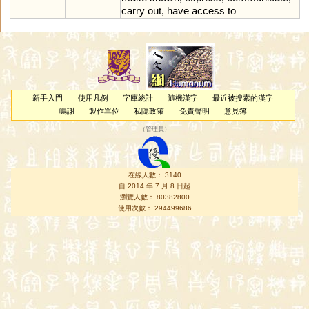
carry
out
,
have
access
to
新手入門
使用凡例
字庫統計
隨機漢字
最近被搜索的漢字
鳴謝
製作單位
私隱政策
免責聲明
意見簿
（
管理員
）
在線人數： 3140
自 2014 年 7 月 8 日起
瀏覽人數： 80382800
使用次數： 294499686