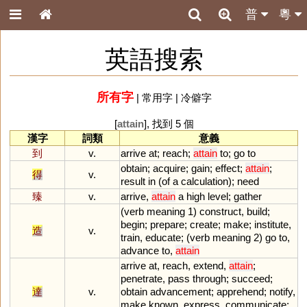
普
粵
英語搜索
所有字
|
常用字
|
冷僻字
[
attain
], 找到 5 個
漢字
詞類
意義
到
v.
arrive
at
;
reach
;
attain
to
;
go
to
obtain
;
acquire
;
gain
;
effect
;
attain
;
得
v.
result
in
(
of
a
calculation
);
need
臻
v.
arrive
,
attain
a
high
level
;
gather
(
verb
meaning
1
)
construct
,
build
;
begin
;
prepare
;
create
;
make
;
institute
,
造
v.
train
,
educate
; (
verb
meaning
2
)
go
to
,
advance
to
,
attain
arrive
at
,
reach
,
extend
,
attain
;
penetrate
,
pass
through
;
succeed
;
達
v.
obtain
advancement
;
apprehend
;
notify
,
make
known
,
express
,
communicate
;