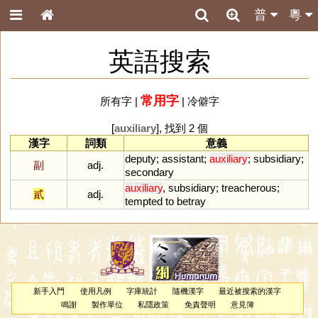
普
粵
英語搜索
常用字
所有字
|
|
冷僻字
[
auxiliary
], 找到 2 個
漢字
詞類
意義
deputy
;
assistant
;
auxiliary
;
subsidiary
;
副
adj.
secondary
auxiliary
,
subsidiary
;
treacherous
;
貳
adj.
tempted
to
betray
新手入門
使用凡例
字庫統計
隨機漢字
最近被搜索的漢字
鳴謝
製作單位
私隱政策
免責聲明
意見簿