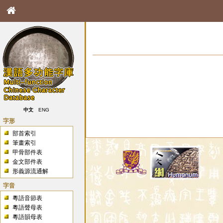
中文
ENG
字形
部首索引
筆畫索引
甲骨部件表
金文部件表
形義源流通解
字音
粵語音節表
粵語聲母表
粵語韻母表