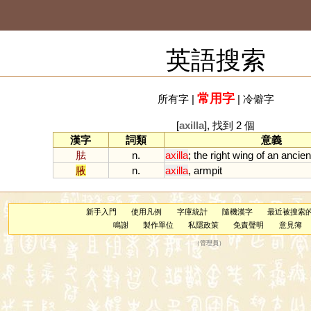
英語搜索
常用字
所有字
|
|
冷僻字
[
axilla
], 找到 2 個
漢字
詞類
意義
胠
n.
axilla
;
the
right
wing
of
an
ancien
腋
n.
axilla
,
armpit
新手入門
使用凡例
字庫統計
隨機漢字
最近被搜索
鳴謝
製作單位
私隱政策
免責聲明
意見簿
（
管理員
）