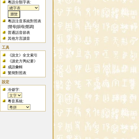
粵語分類字表:
粵語注音系統對照表
[
聲母
|
韻母
|
聲調
]
普通話音節表
其他方言讀音
工具
《說文》全文索引
《讀史方輿紀要》
成語彙輯
繁簡對照表
設定
冷僻字:
粵音系統: