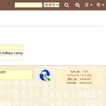
普
粵
t
military
camp
在線人數： 2525
的漢字
自 2014 年 7 月 8 日起
瀏覽人數： 80280367
使用次數： 294313704