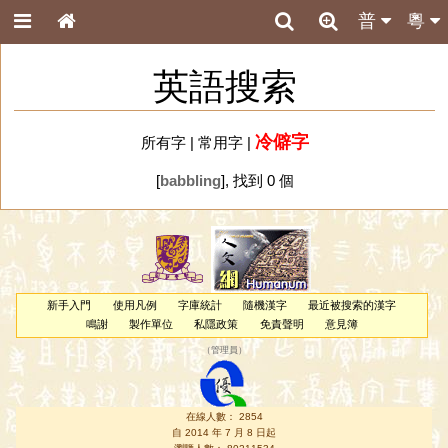
普
粵
英語搜索
冷僻字
所有字
|
常用字
|
[
babbling
], 找到 0 個
新手入門
使用凡例
字庫統計
隨機漢字
最近被搜索的漢字
鳴謝
製作單位
私隱政策
免責聲明
意見簿
（
管理員
）
在線人數： 2854
自 2014 年 7 月 8 日起