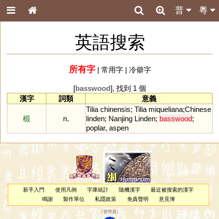
普
粵
英語搜索
所有字
|
常用字
|
冷僻字
[
basswood
], 找到 1 個
漢字
詞類
意義
Tilia
chinensis
;
Tilia
miqueliana
;
Chinese
椴
n.
linden
;
Nanjing
Linden
;
basswood
;
poplar
,
aspen
新手入門
使用凡例
字庫統計
隨機漢字
最近被搜索的漢字
鳴謝
製作單位
私隱政策
免責聲明
意見簿
（
管理員
）