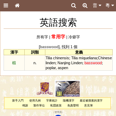
普
粵
英語搜索
常用字
所有字
|
|
冷僻字
[
basswood
], 找到 1 個
漢字
詞類
意義
Tilia
chinensis
;
Tilia
miqueliana
;
Chinese
椴
n.
linden
;
Nanjing
Linden
;
basswood
;
poplar
,
aspen
新手入門
使用凡例
字庫統計
隨機漢字
最近被搜索的漢字
鳴謝
製作單位
私隱政策
免責聲明
意見簿
（
管理員
）