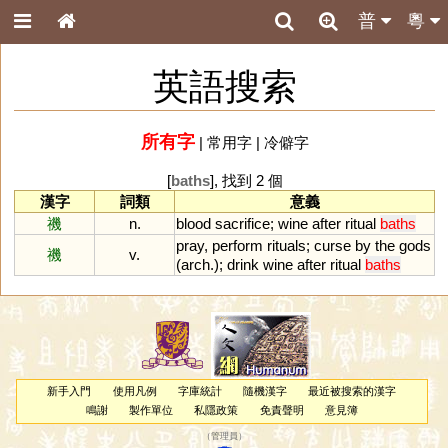
普
粵
英語搜索
所有字
|
常用字
|
冷僻字
[
baths
], 找到 2 個
漢字
詞類
意義
禨
n.
blood
sacrifice
;
wine
after
ritual
baths
pray
,
perform
rituals
;
curse
by
the
gods
禨
v.
(
arch
.);
drink
wine
after
ritual
baths
新手入門
使用凡例
字庫統計
隨機漢字
最近被搜索的漢字
鳴謝
製作單位
私隱政策
免責聲明
意見簿
（
管理員
）