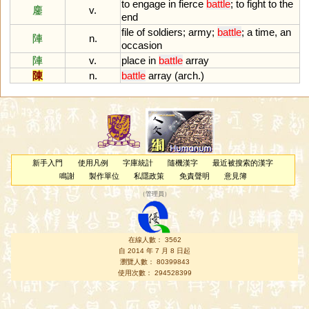
to
engage
in
fierce
battle
;
to
fight
to
the
鏖
v.
end
file
of
soldiers
;
army
;
battle
;
a
time
,
an
陣
n.
occasion
陣
v.
place
in
battle
array
陳
n.
battle
array
(
arch
.)
新手入門
使用凡例
字庫統計
隨機漢字
最近被搜索的漢字
鳴謝
製作單位
私隱政策
免責聲明
意見簿
（
管理員
）
在線人數： 3562
自 2014 年 7 月 8 日起
瀏覽人數： 80399843
使用次數： 294528399