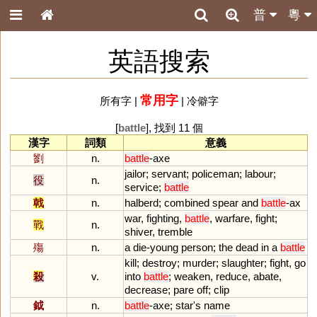
普
粵
英語搜索
常用字
所有字
|
|
冷僻字
[
battle
], 找到 11 個
漢字
詞類
意義
劉
n.
battle
-
axe
jailor
;
servant
;
policeman
;
labour
;
役
n.
service
;
battle
戟
n.
halberd
;
combined
spear
and
battle
-
ax
war
,
fighting
,
battle
,
warfare
,
fight
;
戰
n.
shiver
,
tremble
殤
n.
a
die
-
young
person
;
the
dead
in
a
battle
kill
;
destroy
;
murder
;
slaughter
;
fight
,
go
殺
v.
into
battle
;
weaken
,
reduce
,
abate
,
decrease
;
pare
off
;
clip
鉞
n.
battle
-
axe
;
star
'
s
name