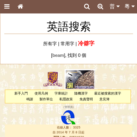
普
粵
英語搜索
冷僻字
所有字
|
常用字
|
[
beam
], 找到 0 個
新手入門
使用凡例
字庫統計
隨機漢字
最近被搜索的漢字
鳴謝
製作單位
私隱政策
免責聲明
意見簿
（
管理員
）
在線人數： 3325
自 2014 年 7 月 8 日起