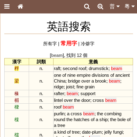
普
粵
英語搜索
常用字
所有字
|
|
冷僻字
[
beam
], 找到 12 個
漢字
詞類
意義
桴
n.
raft
;
second
roof
;
drumstick
;
beam
one
of
nine
empire
divisions
of
ancient
梁
n.
China
;
bridge
over
a
brook
;
beam
;
ridge
;
joist
;
fine
grain
椽
n.
rafter
;
beam
;
support
楣
n.
lintel
over
the
door
;
cross
beam
樑
n.
roof
beam
purlin
;
a
cross
beam
;
the
combing
檁
n.
round
the
hatches
of
a
ship
;
the
bole
of
a
tree
a
kind
of
tree
;
date
-
plum
;
jelly
fungi
;
檽
n.