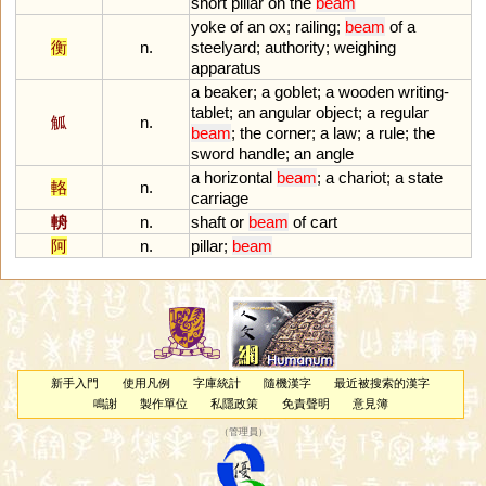
short
pillar
on
the
beam
yoke
of
an
ox
;
railing
;
beam
of
a
衡
n.
steelyard
;
authority
;
weighing
apparatus
a
beaker
;
a
goblet
;
a
wooden
writing
-
tablet
;
an
angular
object
;
a
regular
觚
n.
beam
;
the
corner
;
a
law
;
a
rule
;
the
sword
handle
;
an
angle
a
horizontal
beam
;
a
chariot
;
a
state
輅
n.
carriage
輈
n.
shaft
or
beam
of
cart
阿
n.
pillar
;
beam
新手入門
使用凡例
字庫統計
隨機漢字
最近被搜索的漢字
鳴謝
製作單位
私隱政策
免責聲明
意見簿
（
管理員
）