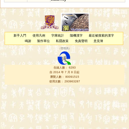
新手入門
使用凡例
字庫統計
隨機漢字
最近被搜索的漢字
鳴謝
製作單位
私隱政策
免責聲明
意見簿
（
管理員
）
在線人數： 6293
自 2014 年 7 月 8 日起
瀏覽人數： 80091515
使用次數： 293963287