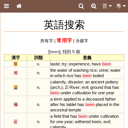
普
粵
英語搜索
常用字
所有字
|
|
冷僻字
[
been
], 找到 5 個
漢字
詞類
意義
嘗
v.
taste
;
try
;
experience
,
have
been
the
water
of
washing
rice
;
urine
;
water
滫
n.
in
which
rice
has
been
boiled
calamity
,
disaster
;
an
ancient
pottery
甾
n.
(
arch
.);
Zi
River
;
evil
;
ground
that
has
been
under
cultivation
for
one
year
a
term
applied
to
a
deceased
father
禰
n.
after
his
tablet
has
been
placed
in
the
ancestral
temple
a
field
that
has
been
under
cultivation
菑
n.
for
one
year
;
withered
trees
;
evil
;
calamity