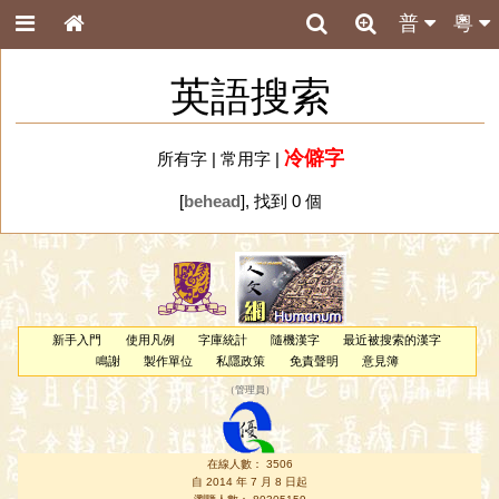
普
粵
英語搜索
冷僻字
所有字
|
常用字
|
[
behead
], 找到 0 個
新手入門
使用凡例
字庫統計
隨機漢字
最近被搜索的漢字
鳴謝
製作單位
私隱政策
免責聲明
意見簿
（
管理員
）
在線人數： 3506
自 2014 年 7 月 8 日起