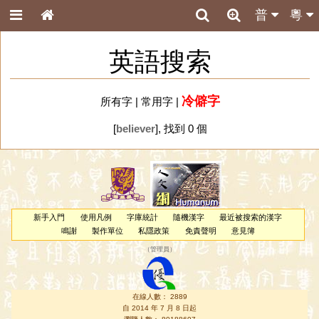
普
粵
英語搜索
冷僻字
所有字
|
常用字
|
[
believer
], 找到 0 個
新手入門
使用凡例
字庫統計
隨機漢字
最近被搜索的漢字
鳴謝
製作單位
私隱政策
免責聲明
意見簿
（
管理員
）
在線人數： 2889
自 2014 年 7 月 8 日起