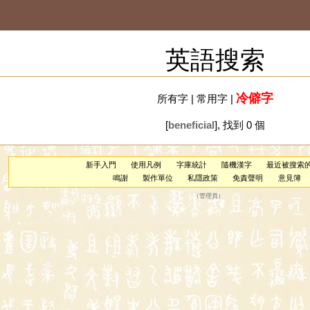
英語搜索
冷僻字
所有字
|
常用字
|
[
beneficial
], 找到 0 個
新手入門
使用凡例
字庫統計
隨機漢字
最近被搜索
鳴謝
製作單位
私隱政策
免責聲明
意見簿
（
管理員
）