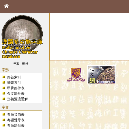
中文
ENG
字形
部首索引
筆畫索引
甲骨部件表
金文部件表
形義源流通解
字音
粵語音節表
粵語聲母表
粵語韻母表