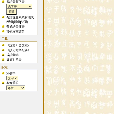
粵語分類字表:
粵語注音系統對照表
[
聲母
|
韻母
|
聲調
]
普通話音節表
其他方言讀音
工具
《說文》全文索引
《讀史方輿紀要》
成語彙輯
繁簡對照表
設定
冷僻字:
粵音系統: