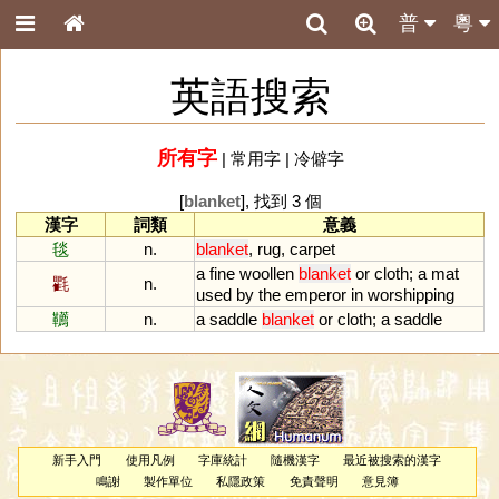
普
粵
英語搜索
所有字
|
常用字
|
冷僻字
[
blanket
], 找到 3 個
漢字
詞類
意義
毯
n.
blanket
,
rug
,
carpet
a
fine
woollen
blanket
or
cloth
;
a
mat
氍
n.
used
by
the
emperor
in
worshipping
韉
n.
a
saddle
blanket
or
cloth
;
a
saddle
新手入門
使用凡例
字庫統計
隨機漢字
最近被搜索的漢字
鳴謝
製作單位
私隱政策
免責聲明
意見簿