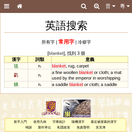
普
粵
英語搜索
常用字
所有字
|
|
冷僻字
[
blanket
], 找到 3 個
漢字
詞類
意義
毯
n.
blanket
,
rug
,
carpet
a
fine
woollen
blanket
or
cloth
;
a
mat
氍
n.
used
by
the
emperor
in
worshipping
韉
n.
a
saddle
blanket
or
cloth
;
a
saddle
新手入門
使用凡例
字庫統計
隨機漢字
最近被搜索的漢字
鳴謝
製作單位
私隱政策
免責聲明
意見簿