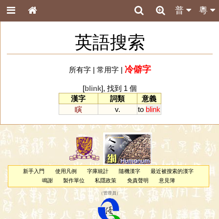
普
粵
英語搜索
冷僻字
所有字
|
常用字
|
[
blink
], 找到 1 個
漢字
詞類
意義
瞚
v.
to
blink
新手入門
使用凡例
字庫統計
隨機漢字
最近被搜索的漢字
鳴謝
製作單位
私隱政策
免責聲明
意見簿
（
管理員
）