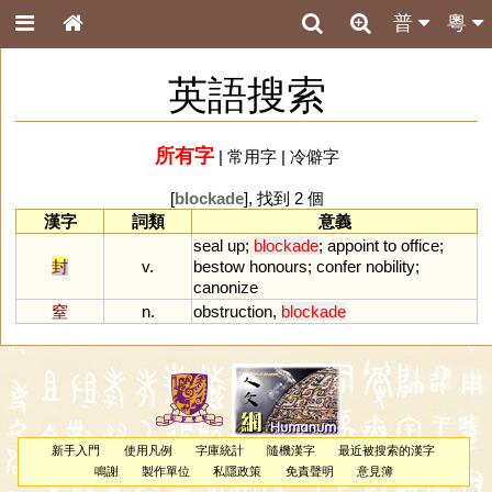
普
粵
英語搜索
所有字
|
常用字
|
冷僻字
[
blockade
], 找到 2 個
漢字
詞類
意義
seal
up
;
blockade
;
appoint
to
office
;
封
v.
bestow
honours
;
confer
nobility
;
canonize
窒
n.
obstruction
,
blockade
新手入門
使用凡例
字庫統計
隨機漢字
最近被搜索的漢字
鳴謝
製作單位
私隱政策
免責聲明
意見簿