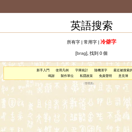
英語搜索
冷僻字
所有字
|
常用字
|
[
brag
], 找到 0 個
新手入門
使用凡例
字庫統計
隨機漢字
最近被搜索
鳴謝
製作單位
私隱政策
免責聲明
意見簿
（
管理員
）