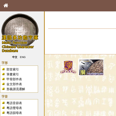
中文
ENG
字形
部首索引
筆畫索引
甲骨部件表
金文部件表
形義源流通解
字音
粵語音節表
粵語聲母表
粵語韻母表