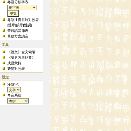
粵語分類字表:
粵語注音系統對照表
[
聲母
|
韻母
|
聲調
]
普通話音節表
其他方言讀音
工具
《說文》全文索引
《讀史方輿紀要》
成語彙輯
繁簡對照表
設定
冷僻字:
粵音系統: