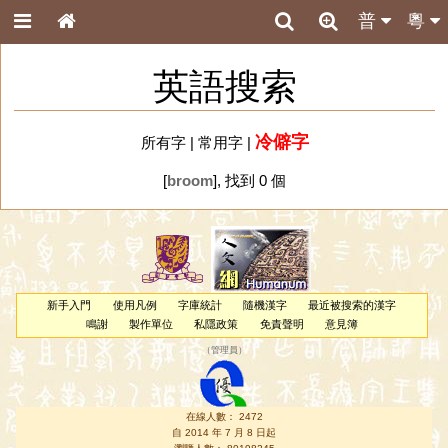
普
粵
英語搜索
冷僻字
所有字
|
常用字
|
[
broom
], 找到 0 個
新手入門
使用凡例
字庫統計
隨機漢字
最近被搜索的漢字
鳴謝
製作單位
私隱政策
免責聲明
意見簿
（
管理員
）
在線人數： 2472
自 2014 年 7 月 8 日起