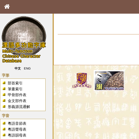
中文
ENG
字形
部首索引
筆畫索引
甲骨部件表
金文部件表
形義源流通解
字音
粵語音節表
粵語聲母表
粵語韻母表