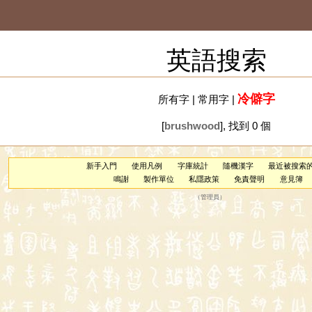
英語搜索
冷僻字
所有字
|
常用字
|
[
brushwood
], 找到 0 個
新手入門
使用凡例
字庫統計
隨機漢字
最近被搜索
鳴謝
製作單位
私隱政策
免責聲明
意見簿
（
管理員
）