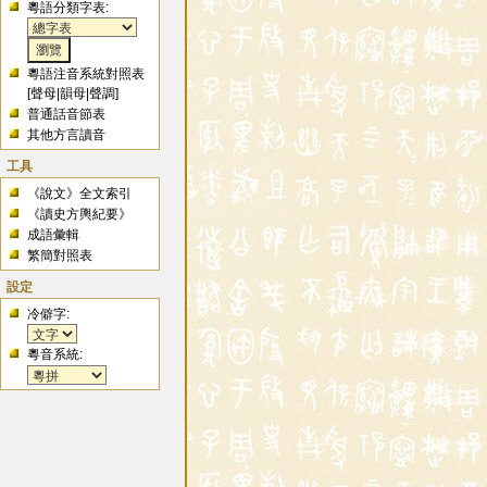
粵語分類字表:
粵語注音系統對照表
[
聲母
|
韻母
|
聲調
]
普通話音節表
其他方言讀音
工具
《說文》全文索引
《讀史方輿紀要》
成語彙輯
繁簡對照表
設定
冷僻字:
粵音系統: