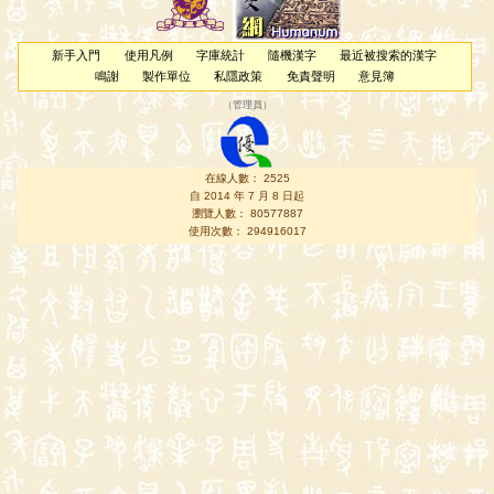
新手入門
使用凡例
字庫統計
隨機漢字
最近被搜索的漢字
鳴謝
製作單位
私隱政策
免責聲明
意見簿
（
管理員
）
在線人數： 2525
自 2014 年 7 月 8 日起
瀏覽人數： 80577887
使用次數： 294916017