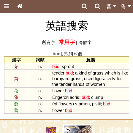
普
粵
英語搜索
常用字
所有字
|
|
冷僻字
[
bud
], 找到 6 個
漢字
詞類
意義
芽
n.
bud
,
sprout
tender
bud
;
a
kind
of
grass
which
is
like
荑
n.
barnyard
grass
;
used
figuratively
for
the
tender
hands
of
women
蓓
n.
flower
bud
蓬
n.
Erigeron
acris
;
bud
;
clump
蕊
n.
(
of
flowers
)
stamen
,
pistil
;
bud
蕾
n.
flower
bud