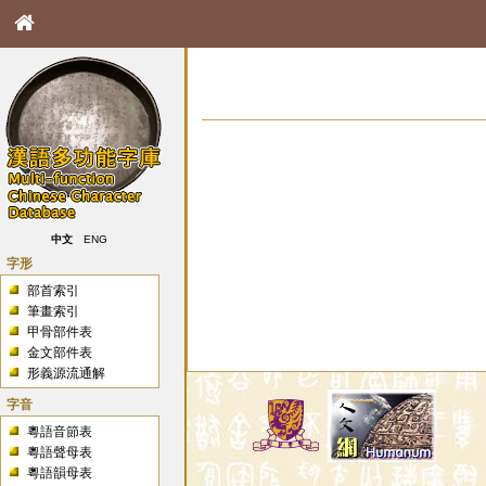
中文
ENG
字形
部首索引
筆畫索引
甲骨部件表
金文部件表
形義源流通解
字音
粵語音節表
粵語聲母表
粵語韻母表