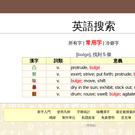
英語搜索
常用字
所有字
|
|
冷僻字
[
bulge
], 找到 5 個
漢字
詞類
意義
凸
v.
protrude
,
bulge
努
v.
exert
;
strive
;
put
forth
;
protrude
;
呶
v.
bulge
;
move
,
shift
暴
v.
dry
in
the
sun
;
exhibit
;
stick
out
;
鼓
v.
drum
;
rouse
;
swell
;
bulge
;
agitat
新手入門
使用凡例
字庫統計
隨機漢字
最近被搜索
鳴謝
製作單位
私隱政策
免責聲明
意見簿
（
管理員
）