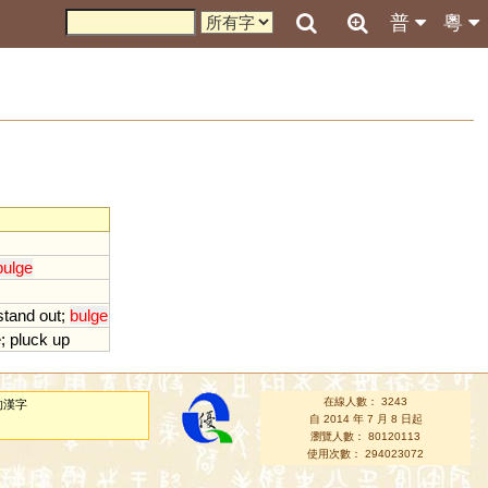
普
粵
bulge
stand
out
;
bulge
e
;
pluck
up
在線人數： 3243
的漢字
自 2014 年 7 月 8 日起
瀏覽人數： 80120113
使用次數： 294023072