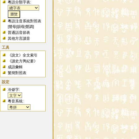
粵語分類字表:
粵語注音系統對照表
[
聲母
|
韻母
|
聲調
]
普通話音節表
其他方言讀音
工具
《說文》全文索引
《讀史方輿紀要》
成語彙輯
繁簡對照表
設定
冷僻字:
粵音系統: