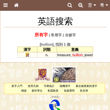
普
粵
英語搜索
所有字
|
常用字
|
冷僻字
[
bullion
], 找到 1 個
漢字
詞類
意義
寶
n.
treasure
;
bullion
;
jewel
新手入門
使用凡例
字庫統計
隨機漢字
最近被搜索的漢字
鳴謝
製作單位
私隱政策
免責聲明
意見簿
（
管理員
）