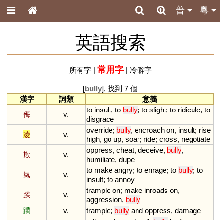
普
粵
英語搜索
常用字
所有字
|
|
冷僻字
[
bully
], 找到 7 個
漢字
詞類
意義
to
insult
,
to
bully
;
to
slight
;
to
ridicule
,
to
侮
v.
disgrace
override
;
bully
,
encroach
on
,
insult
;
rise
凌
v.
high
,
go
up
,
soar
;
ride
;
cross
,
negotiate
oppress
,
cheat
,
deceive
,
bully
,
欺
v.
humiliate
,
dupe
to
make
angry
;
to
enrage
;
to
bully
;
to
氣
v.
insult
;
to
annoy
trample
on
;
make
inroads
on
,
蹂
v.
aggression
,
bully
躪
v.
trample
;
bully
and
oppress
,
damage