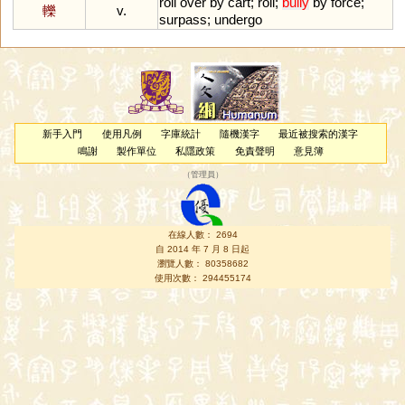
roll
over
by
cart
;
roll
;
bully
by
force
;
轢
v.
surpass
;
undergo
新手入門
使用凡例
字庫統計
隨機漢字
最近被搜索的漢字
鳴謝
製作單位
私隱政策
免責聲明
意見簿
（
管理員
）
在線人數： 2694
自 2014 年 7 月 8 日起
瀏覽人數： 80358682
使用次數： 294455174