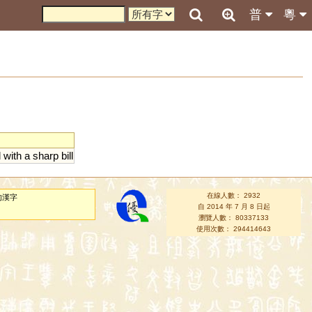
普
粵
d
with
a
sharp
bill
在線人數： 2932
的漢字
自 2014 年 7 月 8 日起
瀏覽人數： 80337133
使用次數： 294414643