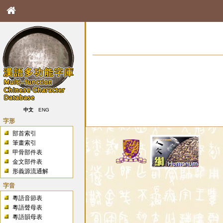
中文
ENG
字形
部首索引
筆畫索引
甲骨部件表
金文部件表
形義源流通解
字音
粵語音節表
粵語聲母表
粵語韻母表