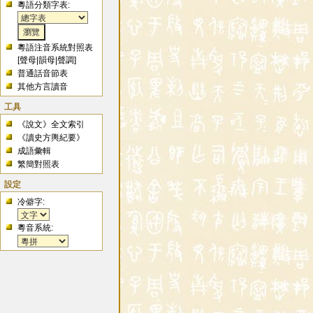
粵語分類字表:
粵語注音系統對照表
[
聲母
|
韻母
|
聲調
]
普通話音節表
其他方言讀音
工具
《說文》全文索引
《讀史方輿紀要》
成語彙輯
繁簡對照表
設定
冷僻字:
粵音系統: