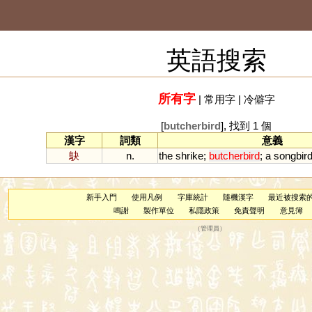
英語搜索
所有字
|
常用字
|
冷僻字
[
butcherbird
], 找到 1 個
漢字
詞類
意義
鴃
n.
the
shrike
;
butcherbird
;
a
songbir
新手入門
使用凡例
字庫統計
隨機漢字
最近被搜索
鳴謝
製作單位
私隱政策
免責聲明
意見簿
（
管理員
）