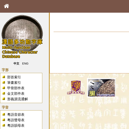
中文
ENG
字形
部首索引
筆畫索引
甲骨部件表
金文部件表
形義源流通解
字音
粵語音節表
粵語聲母表
粵語韻母表