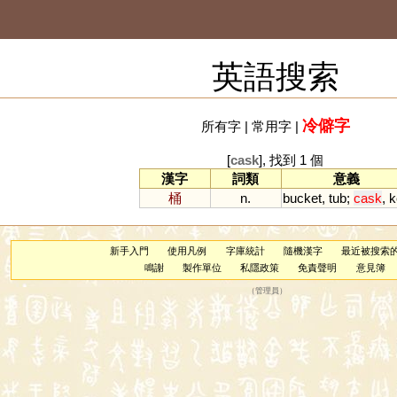
英語搜索
冷僻字
所有字
|
常用字
|
[
cask
], 找到 1 個
漢字
詞類
意義
桶
n.
bucket
,
tub
;
cask
,
k
新手入門
使用凡例
字庫統計
隨機漢字
最近被搜索
鳴謝
製作單位
私隱政策
免責聲明
意見簿
（
管理員
）