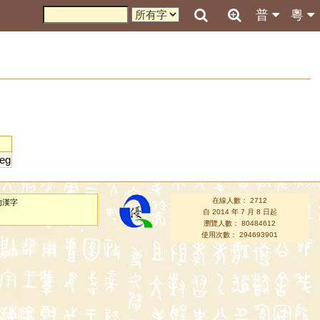
普
粵
eg
在線人數： 2712
的漢字
自 2014 年 7 月 8 日起
瀏覽人數： 80484612
使用次數： 294693901