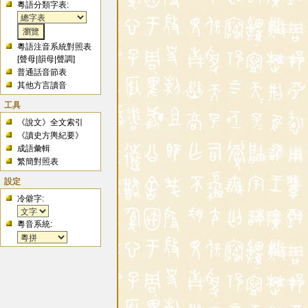
粵語分類字表:
粵語注音系統對照表
[
聲母
|
韻母
|
聲調
]
普通話音節表
其他方言讀音
工具
《說文》全文索引
《讀史方輿紀要》
成語彙輯
繁簡對照表
設定
冷僻字:
粵音系統: