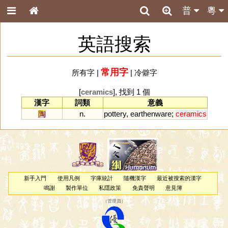
普
粵
英語搜索
常用字
所有字
|
|
冷僻字
[
ceramics
], 找到 1 個
漢字
詞類
意義
陶
n.
pottery
,
earthenware
;
ceramics
新手入門
使用凡例
字庫統計
隨機漢字
最近被搜索的漢字
鳴謝
製作單位
私隱政策
免責聲明
意見簿
（
管理員
）