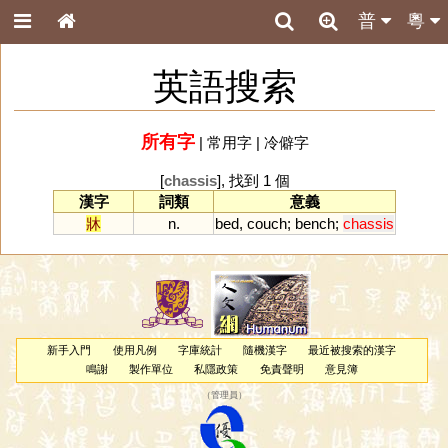
普
粵
英語搜索
所有字
|
常用字
|
冷僻字
[
chassis
], 找到 1 個
漢字
詞類
意義
牀
n.
bed
,
couch
;
bench
;
chassis
新手入門
使用凡例
字庫統計
隨機漢字
最近被搜索的漢字
鳴謝
製作單位
私隱政策
免責聲明
意見簿
（
管理員
）