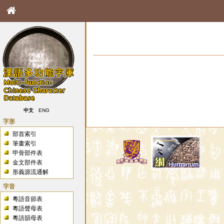
中文
ENG
字形
部首索引
筆畫索引
甲骨部件表
金文部件表
形義源流通解
字音
粵語音節表
粵語聲母表
粵語韻母表