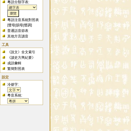
粵語分類字表:
粵語注音系統對照表
[
聲母
|
韻母
|
聲調
]
普通話音節表
其他方言讀音
工具
《說文》全文索引
《讀史方輿紀要》
成語彙輯
繁簡對照表
設定
冷僻字:
粵音系統: