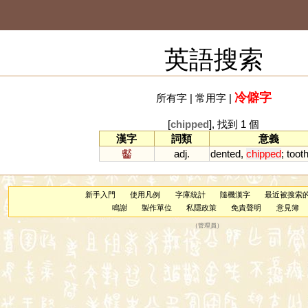
英語搜索
冷僻字
所有字
|
常用字
|
[
chipped
], 找到 1 個
漢字
詞類
意義
齾
adj.
dented
,
chipped
;
toot
新手入門
使用凡例
字庫統計
隨機漢字
最近被搜索
鳴謝
製作單位
私隱政策
免責聲明
意見簿
（
管理員
）