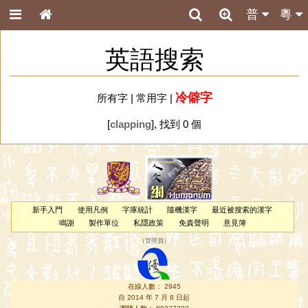
普
粵
英語搜索
冷僻字
所有字
|
常用字
|
[
clapping
], 找到 0 個
新手入門
使用凡例
字庫統計
隨機漢字
最近被搜索的漢字
鳴謝
製作單位
私隱政策
免責聲明
意見簿
（
管理員
）
在線人數： 2945
自 2014 年 7 月 8 日起