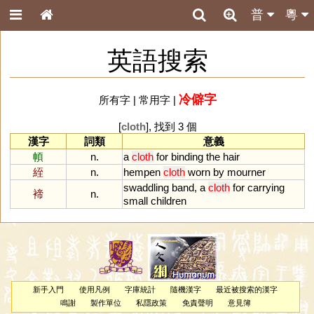
普
粵
英語搜索
冷僻字
所有字
|
常用字
|
[
cloth
], 找到 3 個
漢字
詞類
意義
幁
n.
a
cloth
for
binding
the
hair
絰
n.
hempen
cloth
worn
by
mourner
swaddling
band
,
a
cloth
for
carrying
褅
n.
small
children
新手入門
使用凡例
字庫統計
隨機漢字
最近被搜索的漢字
鳴謝
製作單位
私隱政策
免責聲明
意見簿