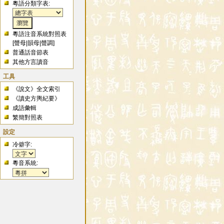
粵語分類字表:
粵語注音系統對照表
[
聲母
|
韻母
|
聲調
]
普通話音節表
其他方言讀音
工具
《說文》全文索引
《讀史方輿紀要》
成語彙輯
繁簡對照表
設定
冷僻字:
粵音系統: