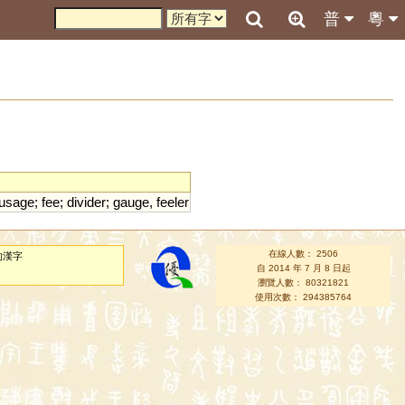
普
粵
usage
;
fee
;
divider
;
gauge
,
feeler
在線人數： 2506
的漢字
自 2014 年 7 月 8 日起
瀏覽人數： 80321821
使用次數： 294385764