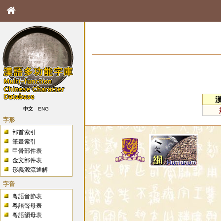
中文
ENG
字形
部首索引
筆畫索引
甲骨部件表
金文部件表
形義源流通解
字音
粵語音節表
粵語聲母表
粵語韻母表