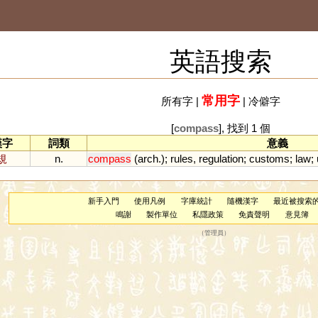
英語搜索
常用字
所有字
|
|
冷僻字
[
compass
], 找到 1 個
漢字
詞類
意義
規
n.
compass
(
arch
.);
rules
,
regulation
;
customs
;
law
;
新手入門
使用凡例
字庫統計
隨機漢字
最近被搜索
鳴謝
製作單位
私隱政策
免責聲明
意見簿
（
管理員
）