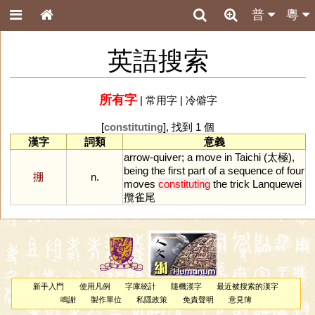
普
粵
英語搜索
所有字
|
常用字
|
冷僻字
[
constituting
], 找到 1 個
漢字
詞類
意義
arrow
-
quiver
;
a
move
in
Taichi
(太極),
being
the
first
part
of
a
sequence
of
four
掤
n.
moves
constituting
the
trick
Lanquewei
攬雀尾
新手入門
使用凡例
字庫統計
隨機漢字
最近被搜索的漢字
鳴謝
製作單位
私隱政策
免責聲明
意見簿