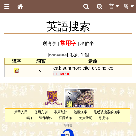
普
粵
英語搜索
常用字
所有字
|
|
冷僻字
[
convene
], 找到 1 個
漢字
詞類
意義
call
;
summon
;
cite
;
give
notice
;
召
v.
convene
新手入門
使用凡例
字庫統計
隨機漢字
最近被搜索的漢字
鳴謝
製作單位
私隱政策
免責聲明
意見簿
（
管理員
）