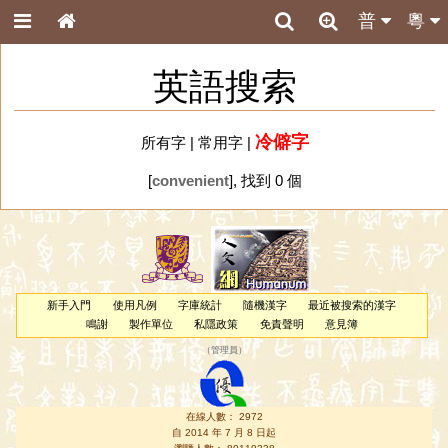
普
粵
英語搜索
冷僻字
所有字
|
常用字
|
[
convenient
], 找到 0 個
新手入門
使用凡例
字庫統計
隨機漢字
最近被搜索的漢字
鳴謝
製作單位
私隱政策
免責聲明
意見簿
（
管理員
）
在線人數： 2972
自 2014 年 7 月 8 日起