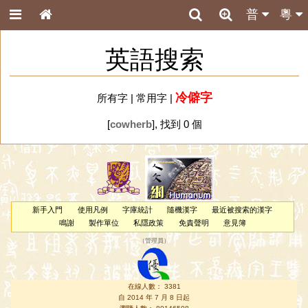
普
粵
英語搜索
冷僻字
所有字
|
常用字
|
[
cowherb
], 找到 0 個
新手入門
使用凡例
字庫統計
隨機漢字
最近被搜索的漢字
鳴謝
製作單位
私隱政策
免責聲明
意見簿
（
管理員
）
在線人數： 3381
自 2014 年 7 月 8 日起