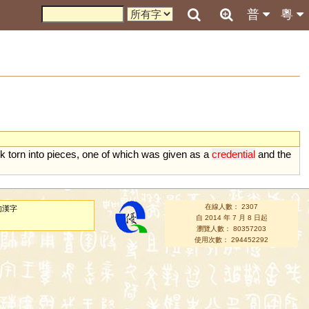
普
粵
lk
torn
into
pieces
,
one
of
which
was
given
as
a
credential
and
the
在線人數： 2307
的漢字
自 2014 年 7 月 8 日起
瀏覽人數： 80357203
使用次數： 294452292