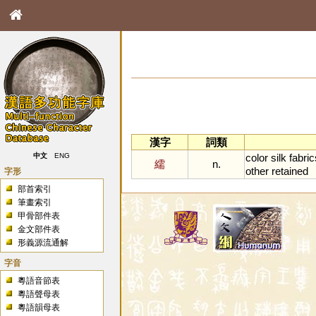
漢字
詞類
color
silk
fabric
中文
ENG
繻
n.
other
retained
字形
部首索引
筆畫索引
甲骨部件表
金文部件表
形義源流通解
字音
粵語音節表
粵語聲母表
粵語韻母表