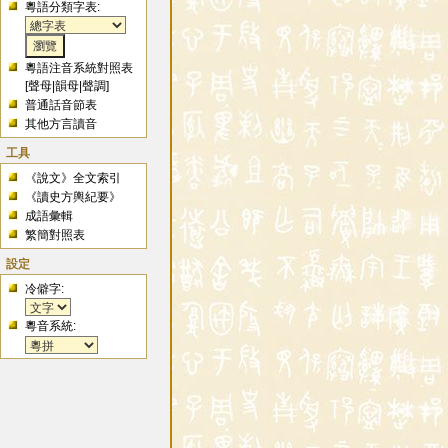
粵語分類字表:
粵語注音系統對照表
[
聲母
|
韻母
|
聲調
]
普通話音節表
其他方言讀音
工具
《說文》全文索引
《讀史方輿紀要》
成語彙輯
繁簡對照表
設定
冷僻字:
粵音系統: