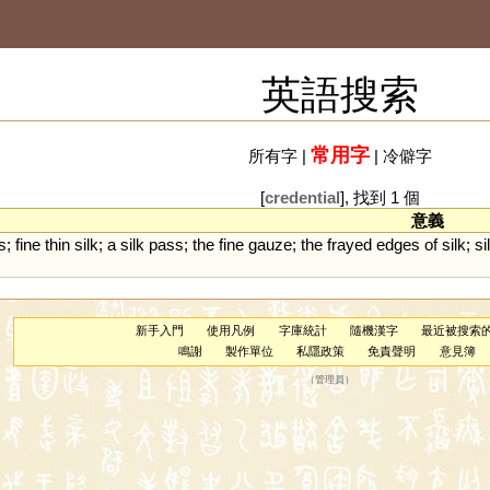
英語搜索
常用字
所有字
|
|
冷僻字
[
credential
], 找到 1 個
意義
s
;
fine
thin
silk
;
a
silk
pass
;
the
fine
gauze
;
the
frayed
edges
of
silk
;
si
新手入門
使用凡例
字庫統計
隨機漢字
最近被搜索
鳴謝
製作單位
私隱政策
免責聲明
意見簿
（
管理員
）