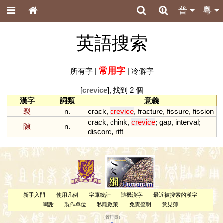
普
粵
英語搜索
常用字
所有字
|
|
冷僻字
[
crevice
], 找到 2 個
漢字
詞類
意義
裂
n.
crack
,
crevice
,
fracture
,
fissure
,
fission
crack
,
chink
,
crevice
;
gap
,
interval
;
隙
n.
discord
,
rift
新手入門
使用凡例
字庫統計
隨機漢字
最近被搜索的漢字
鳴謝
製作單位
私隱政策
免責聲明
意見簿
（
管理員
）