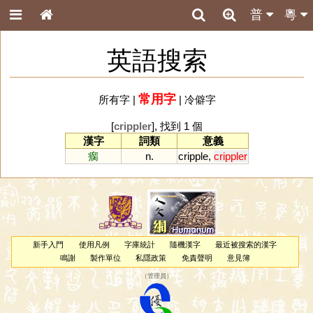
普
粵
英語搜索
常用字
所有字
|
|
冷僻字
[
crippler
], 找到 1 個
漢字
詞類
意義
瘸
n.
cripple
,
crippler
新手入門
使用凡例
字庫統計
隨機漢字
最近被搜索的漢字
鳴謝
製作單位
私隱政策
免責聲明
意見簿
（
管理員
）