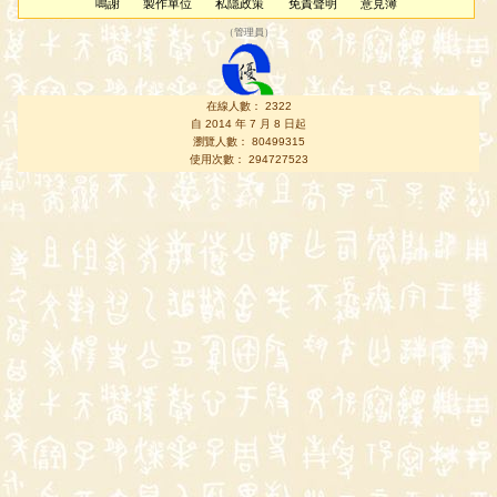
鳴謝
製作單位
私隱政策
免責聲明
意見簿
（
管理員
）
在線人數： 2322
自 2014 年 7 月 8 日起
瀏覽人數： 80499315
使用次數： 294727523