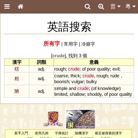
普
粵
英語搜索
所有字
|
常用字
|
冷僻字
[
crude
], 找到 3 個
漢字
詞類
意義
楛
adj.
rough
;
crude
;
of
poor
quality
;
evil
;
coarse
,
thick
;
crude
,
rough
;
rude
，
粗
adj.
boorish
;
vulgar
;
bulky
simple
and
crude
; (
of
knowledge
)
陋
adj.
limited
,
shallow
;
shoddy
,
of
poor
quality
新手入門
使用凡例
字庫統計
隨機漢字
最近被搜索的漢字