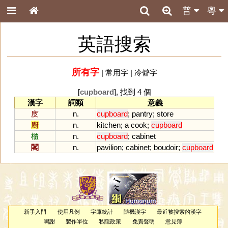
普
粵
英語搜索
所有字
|
常用字
|
冷僻字
[
cupboard
], 找到 4 個
漢字
詞類
意義
庋
n.
cupboard
;
pantry
;
store
廚
n.
kitchen
;
a
cook
;
cupboard
櫃
n.
cupboard
;
cabinet
閣
n.
pavilion
;
cabinet
;
boudoir
;
cupboard
新手入門
使用凡例
字庫統計
隨機漢字
最近被搜索的漢字
鳴謝
製作單位
私隱政策
免責聲明
意見簿