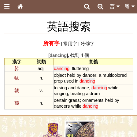
普
粵
英語搜索
所有字
|
常用字
|
冷僻字
[
dancing
], 找到 4 個
漢字
詞類
意義
娑
adj.
dancing
;
fluttering
object
held
by
dancer
;
a
multicolored
帗
n.
prop
used
in
dancing
to
sing
and
dance
,
dancing
while
竷
v.
singing
;
beating
a
drum
certain
grass
;
ornaments
held
by
藣
n.
dancers
while
dancing