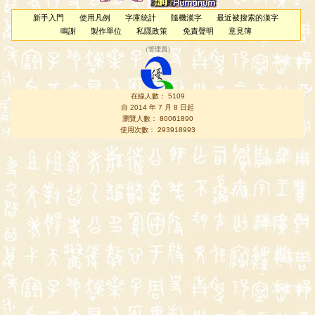
新手入門
使用凡例
字庫統計
隨機漢字
最近被搜索的漢字
鳴謝
製作單位
私隱政策
免責聲明
意見簿
（
管理員
）
在線人數： 5109
自 2014 年 7 月 8 日起
瀏覽人數： 80061890
使用次數： 293918993