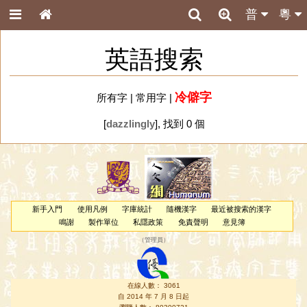
普
粵
英語搜索
冷僻字
所有字
|
常用字
|
[
dazzlingly
], 找到 0 個
新手入門
使用凡例
字庫統計
隨機漢字
最近被搜索的漢字
鳴謝
製作單位
私隱政策
免責聲明
意見簿
（
管理員
）
在線人數： 3061
自 2014 年 7 月 8 日起