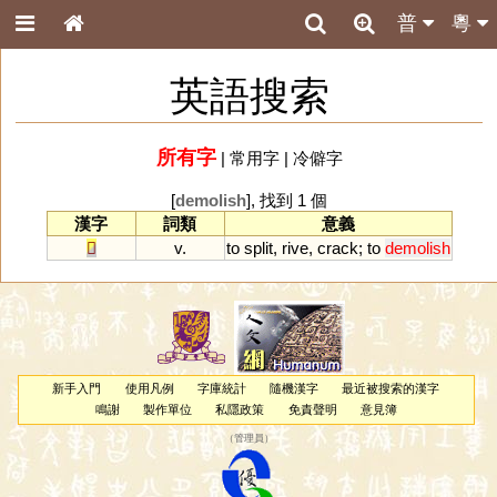
普
粵
英語搜索
所有字
|
常用字
|
冷僻字
[
demolish
], 找到 1 個
漢字
詞類
意義
𠩺
v.
to
split
,
rive
,
crack
;
to
demolish
新手入門
使用凡例
字庫統計
隨機漢字
最近被搜索的漢字
鳴謝
製作單位
私隱政策
免責聲明
意見簿
（
管理員
）