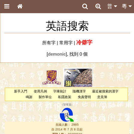
普
粵
英語搜索
冷僻字
所有字
|
常用字
|
[
demonic
], 找到 0 個
新手入門
使用凡例
字庫統計
隨機漢字
最近被搜索的漢字
鳴謝
製作單位
私隱政策
免責聲明
意見簿
（
管理員
）
在線人數： 2985
自 2014 年 7 月 8 日起