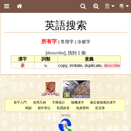
普
粵
英語搜索
所有字
|
常用字
|
冷僻字
[
describe
], 找到 1 個
漢字
詞類
意義
摹
v.
copy
,
imitate
,
duplicate
,
describe
新手入門
使用凡例
字庫統計
隨機漢字
最近被搜索的漢字
鳴謝
製作單位
私隱政策
免責聲明
意見簿
（
管理員
）